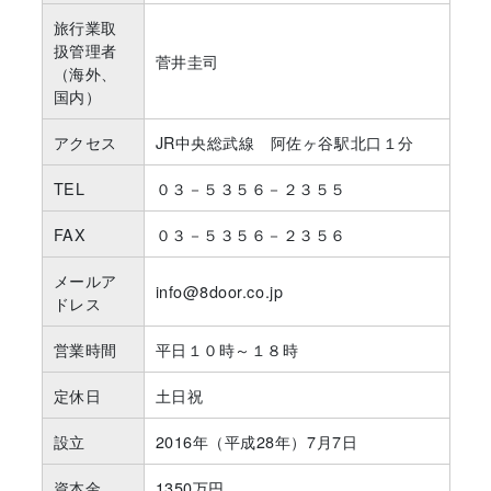
旅行業取
扱管理者
菅井圭司
（海外、
国内）
アクセス
JR中央総武線 阿佐ヶ谷駅北口１分
TEL
０３－５３５６－２３５５
FAX
０３－５３５６－２３５６
メールア
info@8door.co.jp
ドレス
営業時間
平日１０時～１８時
定休日
土日祝
設立
2016年（平成28年）7月7日
資本金
1350万円