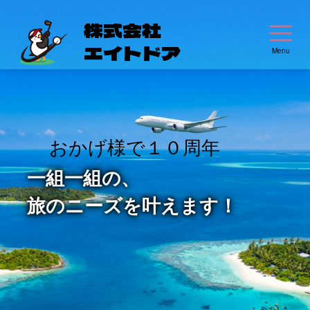
株式会社
エイトドア
Menu
おかげ様で１０周年
一組一組の、
旅のニーズを叶えます！