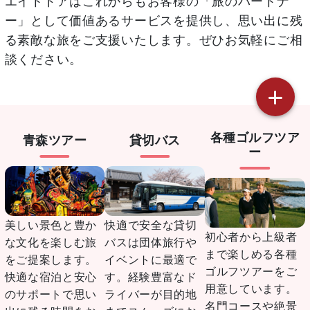
ー」として価値あるサービスを提供し、思い出に残
る素敵な旅をご支援いたします。ぜひお気軽にご相
談ください。
各種ゴルフツア
青森ツアー
貸切バス
ー
美しい景色と豊か
快適で安全な貸切
初心者から上級者
な文化を楽しむ旅
バスは団体旅行や
まで楽しめる各種
をご提案します。
イベントに最適で
ゴルフツアーをご
快適な宿泊と安心
す。経験豊富なド
用意しています。
のサポートで思い
ライバーが目的地
名門コースや絶景